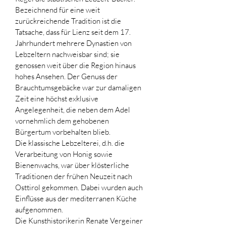
Bezeichnend für eine weit 
zurückreichende Tradition ist die 
Tatsache, dass für Lienz seit dem 17. 
Jahrhundert mehrere Dynastien von 
Lebzeltern nachweisbar sind; sie 
genossen weit über die Region hinaus 
hohes Ansehen. Der Genuss der 
Brauchtumsgebäcke war zur damaligen 
Zeit eine höchst exklusive 
Angelegenheit, die neben dem Adel 
vornehmlich dem gehobenen 
Bürgertum vorbehalten blieb.
Die klassische Lebzelterei, d.h. die 
Verarbeitung von Honig sowie 
Bienenwachs, war über klösterliche 
Traditionen der frühen Neuzeit nach 
Osttirol gekommen. Dabei wurden auch 
Einflüsse aus der mediterranen Küche 
aufgenommen. 
Die Kunsthistorikerin Renate Vergeiner 