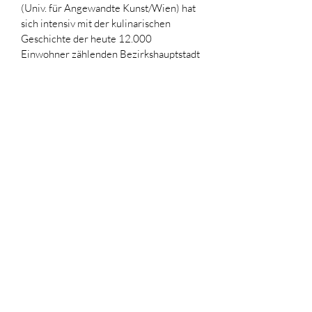
(Univ. für Angewandte Kunst/Wien) hat 
sich intensiv mit der kulinarischen 
Geschichte der heute 12.000 
Einwohner zählenden Bezirkshauptstadt 
am Fuße der Lienzer Dolomiten 
beschäftigt und vor Jahren ein „Alt-
Lienzer Kochbuch“ mit Rezepten aus 
verschiedenen Jahrhunderten 
herausgegeben. Ihr Resümee: „Die 
Lienzer Küche zur Zeit der Görzer und 
Wolkensteiner Grafen war absolute 
'Cuisine'. Man wusste zu leben!“ 
Die Herrschaft der Görzer Grafen im 
südlichen Alpenraum, die bis nach 
Italien reichte, haben Lienz zu einem 
urbanen Zentrum gemacht, das in 
kulturellen, aber auch kulinarischen 
Angelegenheiten von anderen Zentren 
der Zeit vieles übernahm. Dank 
weitverzweigter Handelsbeziehungen, 