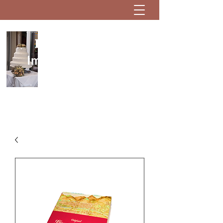
Konditorei Glanzl
Immer eine Sünde wert