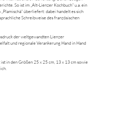
ichte. So ist im „Alt-Lienzer Kochbuch“ u.a. ein 
lamischä“ überliefert: dabei handelt es sich 
prachliche Schreibweise des französischen 
Ausdruck der weltgewandten Lienzer 
elfalt und regionale Verankerung Hand in Hand 
 ist in den Größen 25 x 25 cm, 13 x 13 cm sowie 
ich.