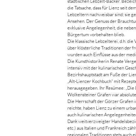
städtischen Lebzelt-Bäcker. Bezeich
die Tatsache, dass für Lienz seit d
Lebzeltern nachweisbar sind; sie g
Ansehen. Der Genuss der Brauchtum
exklusive Angelegenheit, die neb
Bürgertum vorbehalten blieb.
Die klassische Lebzelterei, d.h. di
über klösterliche Traditionen der 
wurden auch Einflüsse aus der me
Die Kunsthistorikerin Renate Verge
intensiv mit der kulinarischen Ges
Bezirkshauptstadt am Fuße der Lien
„Alt-Lienzer Kochbuch“ mit Rezept
herausgegeben. Ihr Resümee: „Die 
Wolkensteiner Grafen war absolute 
Die Herrschaft der Görzer Grafen im
reichte, haben Lienz zu einem urba
auch kulinarischen Angelegenheite
Dank weitverzweigter Handelsbezi
etc.) aus Italien und Frankreich zäh
regionalen Traditionen stets auch 