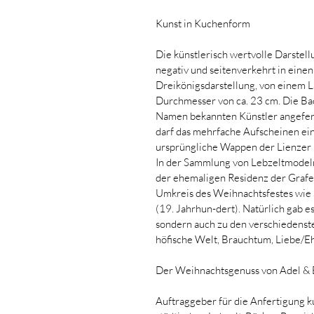
Kunst in Kuchenform
Die künstlerisch wertvolle Darstell
negativ und seitenverkehrt in einen
Dreikönigsdarstellung, von einem L
Durchmesser von ca. 23 cm. Die Ba
Namen bekannten Künstler angeferti
darf das mehrfache Aufscheinen eine
ursprüngliche Wappen der Lienzer 
In der Sammlung von Lebzeltmodeln
der ehemaligen Residenz der Grafen
Umkreis des Weihnachtsfestes wie S
(19. Jahrhun-dert). Natürlich gab e
sondern auch zu den verschiedenst
höfische Welt, Brauchtum, Liebe/E
Der Weihnachtsgenuss von Adel &
Auftraggeber für die Anfertigung k