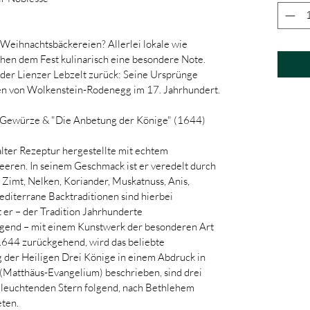
Weihnachtsbäckereien? Allerlei lokale wie 
ihen dem Fest kulinarisch eine besondere Note. 
t der Lienzer Lebzelt zurück: Seine Ursprünge 
afen von Wolkenstein-Rodenegg im 17. Jahrhundert.
e Gewürze & "Die Anbetung der Könige" (1644)
alter Rezeptur hergestellte mit echtem 
beeren. In seinem Geschmack ist er veredelt durch 
imt, Nelken, Koriander, Muskatnuss, Anis, 
diterrane Backtraditionen sind hierbei 
 er – der Tradition Jahrhunderte 
lgend – mit einem Kunstwerk der besonderen Art 
644 zurückgehend, wird das beliebte 
 der Heiligen Drei Könige in einem Abdruck in 
 (Matthäus-Evangelium) beschrieben, sind drei 
leuchtenden Stern folgend, nach Bethlehem 
ten.