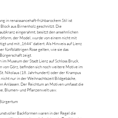
ung in renaissancehaft-frühbarockem Stil ist 
 Block aus Birnenholz geschnitzt. Die 
aubkranz eingerahmt, besitzt den ansehnlichen 
ckform, der Model, wurde von einem nicht mit 
gt und mit „1644“ datiert. Als Hinweis auf Lienz 
r fünfblättrigen Rose gelten, wie sie das 
Bürgerschaft zeigt.
 im Museum der Stadt Lienz auf Schloss Bruck, 
 von Görz, befinden sich noch weitere Motive im 
t. Nikolaus (18. Jahrhundert) oder der Krampus 
s nicht nur in der Weihnachtszeit Bildgebäcke, 
en Anlässen. Der Reichtum an Motiven umfasst die 
he, Blumen- und Pflanzenwelt usw.
 Bürgertum
unstvoller Backformen waren in der Regel die 