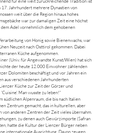
nend für eine weit zurückreichende Tradition ist 
em 17. Jahrhundert mehrere Dynastien von 
enossen weit über die Region hinaus hohes 
sgebäcke war zur damaligen Zeit eine höchst 
en dem Adel vornehmlich dem gehobenen 
e Verarbeitung von Honig sowie Bienenwachs, war 
frühen Neuzeit nach Osttirol gekommen. Dabei 
diterranen Küche aufgenommen. 
iner (Univ. für Angewandte Kunst/Wien) hat sich 
chichte der heute 12.000 Einwohner zählenden 
zer Dolomiten beschäftigt und vor Jahren ein 
en aus verschiedenen Jahrhunderten 
Lienzer Küche zur Zeit der Görzer und 
'Cuisine'. Man wusste zu leben!“ 
 südlichen Alpenraum, die bis nach Italien 
nen Zentrum gemacht, das in kulturellen, aber 
n von anderen Zentren der Zeit vieles übernahm. 
ehungen, zu denen auch Gewürzimporte (Safran 
lten, hatte die Kultur der Lienzer Bürger neben 
eine internationale Ausrichtung. Davon zeugen 