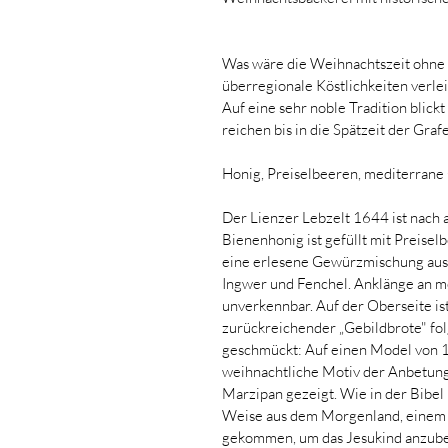
Was wäre die Weihnachtszeit ohne 
überregionale Köstlichkeiten verle
Auf eine sehr noble Tradition blick
reichen bis in die Spätzeit der Gr
Honig, Preiselbeeren, mediterran
Der Lienzer Lebzelt 1644 ist nach 
Bienenhonig ist gefüllt mit Preisel
eine erlesene Gewürzmischung aus Z
Ingwer und Fenchel. Anklänge an me
unverkennbar. Auf der Oberseite ist
zurückreichender „Gebildbrote" fo
geschmückt: Auf einen Model von 1
weihnachtliche Motiv der Anbetung
Marzipan gezeigt. Wie in der Bibel
Weise aus dem Morgenland, einem 
gekommen, um das Jesukind anzube