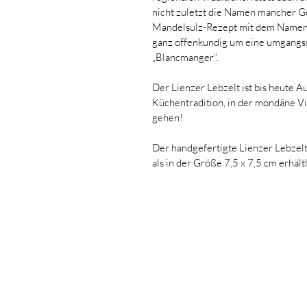
nicht zuletzt die Namen mancher Ger
Mandelsulz-Rezept mit dem Namen „P
ganz offenkundig um eine umgangss
„Blancmanger“.
Der Lienzer Lebzelt ist bis heute 
Küchentradition, in der mondäne Vi
gehen!
Der handgefertigte Lienzer Lebzelt
als in der Größe 7,5 x 7,5 cm erhältl
Konditorei Glanzl
Hauptplatz 13, 9900 Lienz, Österreich